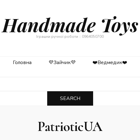
Handmade Toys
Іграшки ручної роботи :: 0964050700
Головна
💜Зайчик💜
❤️Ведмедик❤️
PatrioticUA